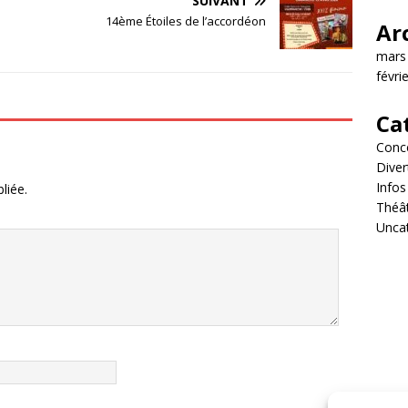
SUIVANT
14ème Étoiles de l’accordéon
Ar
mars
févri
Ca
Conc
Diver
Infos
liée.
Théâ
Unca