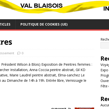
TICLES
POLITIQUE DE COOKIES (UE)
tres
Rech
tissement
0
Re
 Président Wilson à Blois) Exposition de Peintres femmes :
Voya
archer Installation, Anna Coccia peintre abstrait, Gil KD
Expo 
ative, Marie Laudrel peintre abstrait, Elma-sanchez Le
Prog
i au Dimanche de 14h à 19h. Entrée libre, Vernissage le
Ouver
Fête 
Re
Aucun