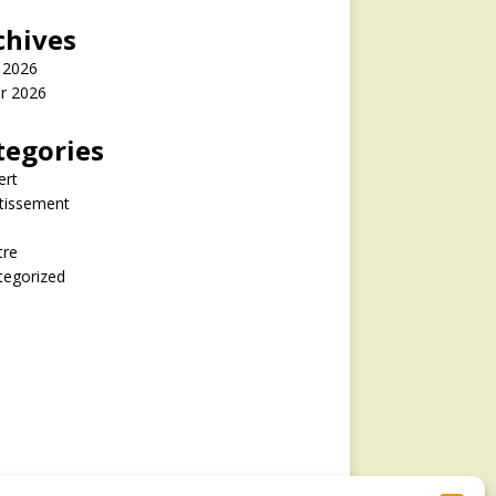
chives
 2026
er 2026
tegories
ert
tissement
tre
tegorized