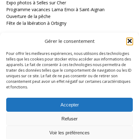
Expo photos à Selles sur Cher
Programme vacances Lama Emoi à Saint-Aignan
Ouverture de la pêche
Fête de la libération à Orbigny
Recent Comments
Gérer le consentement
Aucun commentaire à afficher.
Pour offrir les meilleures expériences, nous utilisons des technologies
Archives
telles que les cookies pour stocker et/ou accéder aux informations des
appareils. Le fait de consentir à ces technologies nous permettra de
mars 2026
traiter des données telles que le comportement de navigation ou les ID
février 2026
uniques sur ce site. Le fait de ne pas consentir ou de retirer son
consentement peut avoir un effet négatif sur certaines caractéristiques
et fonctions.
Categories
Concert
Divertissement
Accepter
Infos
Théâtre
Refuser
Uncategorized
Voir les préférences