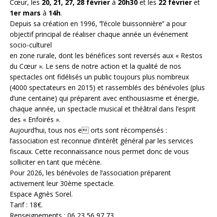
Cœur, les
20, 21, 27, 28 février
à
20h30
et les
22 février
et
1er mars
à
14h
.
Depuis sa création en 1996, ‘’l’école buissonnière’’ a pour
objectif principal de réaliser chaque année un événement
socio-culturel
en zone rurale, dont les bénéfices sont reversés aux « Restos
du Cœur ». Le sens de notre action et la qualité de nos
spectacles ont fidélisés un public toujours plus nombreux
(4000 spectateurs en 2015) et rassemblés des bénévoles (plus
d’une centaine) qui préparent avec enthousiasme et énergie,
chaque année, un spectacle musical et théâtral dans l’esprit
des « Enfoirés ».
Aujourd’hui, tous nos e orts sont récompensés :
l’association est reconnue d’intérêt général par les services
fiscaux. Cette reconnaissance nous permet donc de vous
solliciter en tant que mécène.
Pour 2026, les bénévoles de l’association préparent
activement leur 30ème spectacle.
Espace Agnès Sorel.
Tarif : 18€.
Renseignements : 06 23 56 97 73