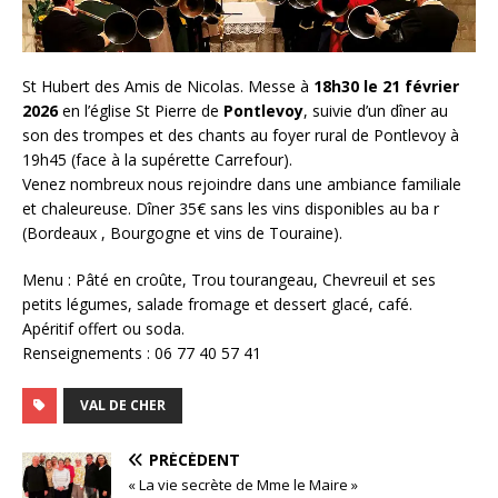
St Hubert des Amis de Nicolas. Messe à
18h30 le 21 février
2026
en l’église St Pierre de
Pontlevoy
, suivie d’un dîner au
son des trompes et des chants au foyer rural de Pontlevoy à
19h45 (face à la supérette Carrefour).
Venez nombreux nous rejoindre dans une ambiance familiale
et chaleureuse. Dîner 35€ sans les vins disponibles au ba r
(Bordeaux , Bourgogne et vins de Touraine).
Menu : Pâté en croûte, Trou tourangeau, Chevreuil et ses
petits légumes, salade fromage et dessert glacé, café.
Apéritif offert ou soda.
Renseignements : 06 77 40 57 41
VAL DE CHER
PRÉCÉDENT
« La vie secrète de Mme le Maire »